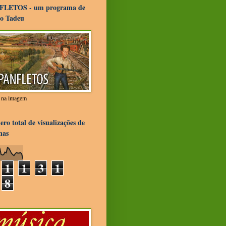
FLETOS - um programa de
o Tadeu
r na imagem
ro total de visualizações de
nas
1
1
3
1
8