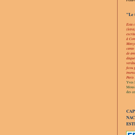
"Le 
Esta 
(letra
escri
à Com
Março
canto
de am
daque
verda
ficou
imens
Paris 
Yves
Mous
des ce
CAP
NAC
EST