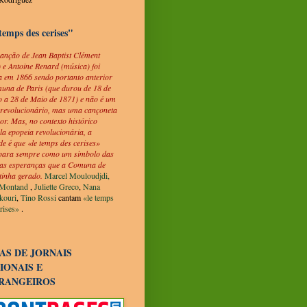
temps des cerises"
canção de Jean Baptist Clément
) e Antoine Renard (música) foi
ta em 1866 sendo portanto anterior
una de Paris (que durou de 18 de
 a 28 de Maio de 1871) e não é um
 revolucionário, mas uma cançoneta
or.
Mas, no contexto histórico
la epopeia revolucionária, a
de é que «le temps des cerises»
 para sempre como um símbolo das
as esperanças que a Comuna de
tinha gerado.
Marcel Mouloudjdi,
 Montand
,
Juliette Greco
,
Nana
kouri
,
Tino Rossi
cantam
«le temps
rises»
.
AS DE JORNAIS
IONAIS E
RANGEIROS