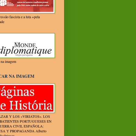
essão fascista e a luta +pela
ade
r na imagem
CAR NA IMAGEM
ZAR Y LOS «VIRIATOS». LOS
BATIENTES PORTUGUESES EN
UERRA CIVIL ESPAÑOLA:
SA Y PROPAGANDA Alberto
Rodríguez