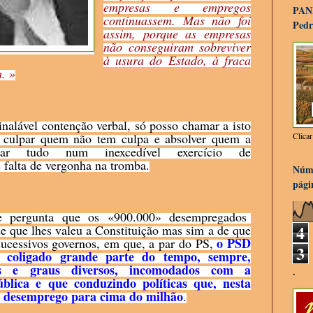
empresas e empregos
PAN
continuassem. Mas não foi
Pedr
assim, porque as empresas
não conseguiram sobreviver
à usura do Estado, à fraca
. »
nalável contenção verbal, só posso chamar a isto
Clica
, culpar quem não tem culpa e absolver quem a
har tudo num inexcedível exercício de
 falta de vergonha na tromba.
Núme
pági
e pergunta que os «900.000» desempregados
4
e que lhes valeu a Constituição mas sim
a de que
o PSD
sucessivos governos, em que, a par
do PS,
3
 coligado grande parte do tempo, sempre,
 e graus diversos, incomodados com a
.
ública e que conduzindo políticas que, nesta
 o desemprego para cima do milhão
.