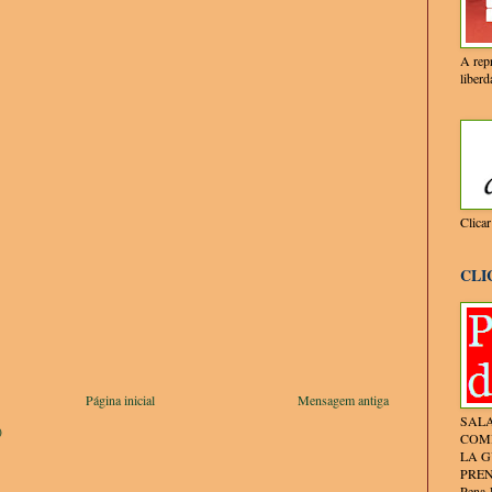
A repr
liberd
Clica
CLI
Página inicial
Mensagem antiga
SALA
)
COM
LA G
PREN
Pena-