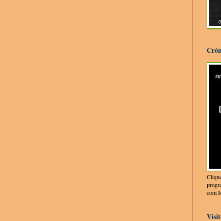
Crón
Cliqu
progr
com I
Visi