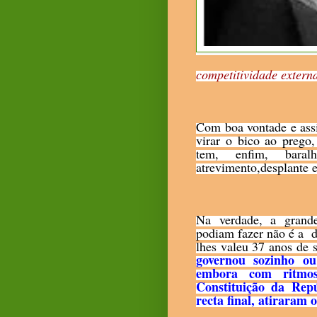
competitividade externa
Com boa vontade e assi
virar o bico ao prego
tem, enfim, baral
atrevimento,desplante e
Na verdade, a grand
podiam fazer não é a d
lhes valeu 37 anos de 
governou sozinho ou
embora com ritmos
Constituição da
Re
p
recta final, atiraram