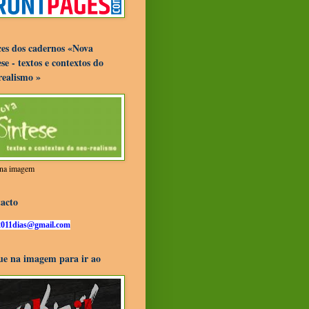
ces dos cadernos «Nova
se - textos e contextos do
realismo »
r na imagem
acto
2011dias@gmail.com
ue na imagem para ir ao