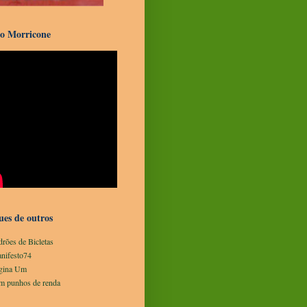
o Morricone
ues de outros
drões de Bicletas
nifesto74
gina Um
m punhos de renda