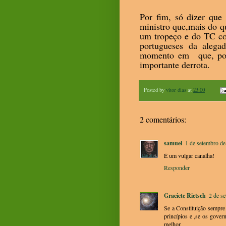
Por fim, só dizer qu
ministro que,mais do q
um tropeço e do TC co
portugueses da alegad
momento em que, por 
importante derrota.
Posted by
vítor dias
at
23:00
2 comentários:
samuel
1 de setembro de
É um vulgar canalha!
Responder
Graciete Rietsch
2 de s
Se a Constituição sempre
princípios e ,se os gove
melhor.