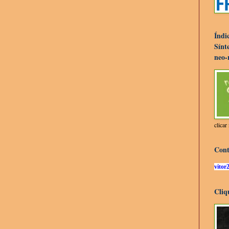
Índi
Sínte
neo-
clica
Cont
vitor
Cliq