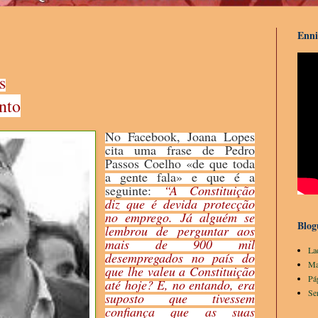
Enni
s
nto
No Facebook, Joana Lopes
cita uma frase de Pedro
Passos Coelho «de que toda
a gente fala» e que é a
seguinte:
“A Constituição
diz que é devida protecção
no emprego. Já alguém se
Blog
lembrou de perguntar aos
mais de 900 mil
La
desempregados no país do
Ma
que lhe valeu a Constituição
Pá
até hoje? E, no entando, era
Se
suposto que tivessem
confiança que as suas