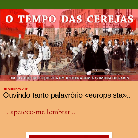
30 outubro 2015
Ouvindo tanto palavrório «europeista»...
... apetece-me lembrar...